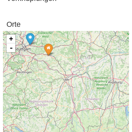
Orte
+
-