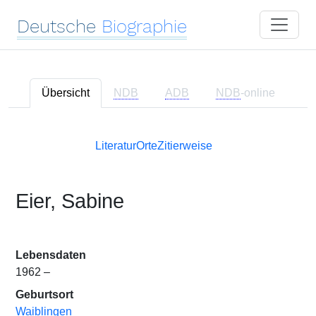
Deutsche
Biographie
Übersicht
NDB
ADB
NDB
-online
Literatur
Orte
Zitierweise
Eier, Sabine
Lebensdaten
1962 –
Geburtsort
Waiblingen