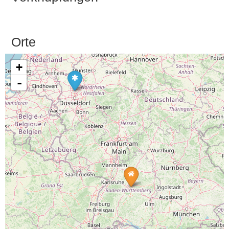
Orte
+
-