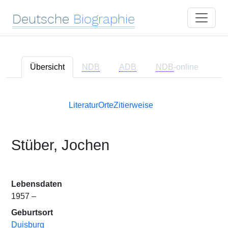
Deutsche
Biographie
Übersicht
NDB
ADB
NDB
-online
Literatur
Orte
Zitierweise
Stüber, Jochen
Lebensdaten
1957 –
Geburtsort
Duisburg