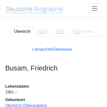
Deutsche
Biographie
Übersicht
NDB
ADB
NDB
-online
Literatur
Orte
Zitierweise
Busam, Friedrich
Lebensdaten
1961 –
Geburtsort
Oberkirch (Ortenaukreis)