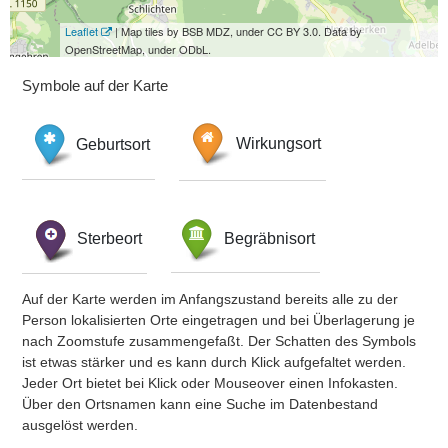
Leaflet
| Map tiles by BSB MDZ, under CC BY 3.0. Data by
OpenStreetMap, under ODbL.
Symbole auf der Karte
Geburtsort
Wirkungsort
Sterbeort
Begräbnisort
Auf der Karte werden im Anfangszustand bereits alle zu der
Person lokalisierten Orte eingetragen und bei Überlagerung je
nach Zoomstufe zusammengefaßt. Der Schatten des Symbols
ist etwas stärker und es kann durch Klick aufgefaltet werden.
Jeder Ort bietet bei Klick oder Mouseover einen Infokasten.
Über den Ortsnamen kann eine Suche im Datenbestand
ausgelöst werden.