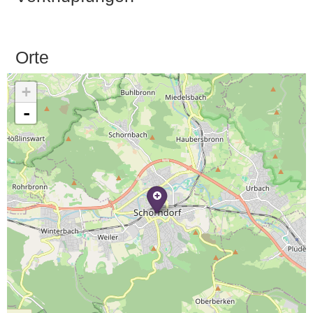
Orte
+
-