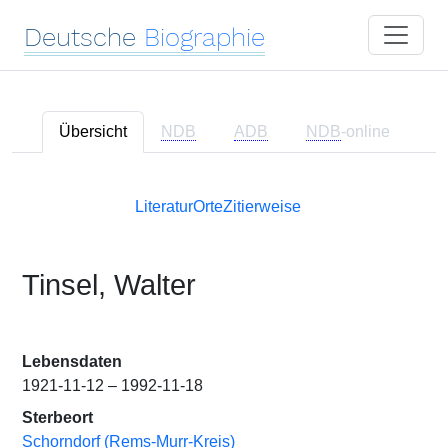
Deutsche
Biographie
Übersicht
NDB
ADB
NDB
-online
Literatur
Orte
Zitierweise
Tinsel, Walter
Lebensdaten
1921-11-12 – 1992-11-18
Sterbeort
Schorndorf (Rems-Murr-Kreis)