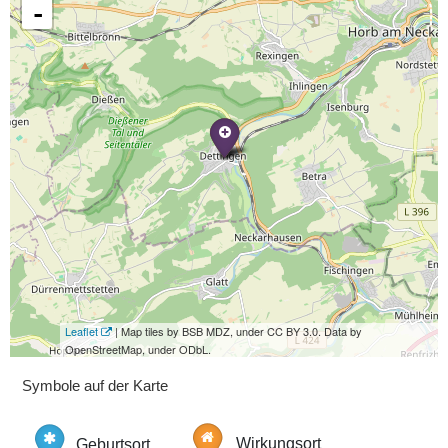
-
Leaflet
| Map tiles by BSB MDZ, under CC BY 3.0. Data by
OpenStreetMap, under ODbL.
Symbole auf der Karte
Geburtsort
Wirkungsort