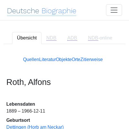
Deutsche
Biographie
Übersicht
NDB
ADB
NDB
-online
Quellen
Literatur
Objekte
Orte
Zitierweise
Roth, Alfons
Lebensdaten
1889 – 1966-12-11
Geburtsort
Dettingen (Horb am Neckar)