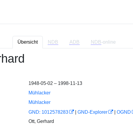
Übersicht
NDB
ADB
NDB
-online
rhard
1948-05-02 – 1998-11-13
Mühlacker
Mühlacker
GND: 1012578283
|
GND-Explorer
|
OGND
Ott, Gerhard