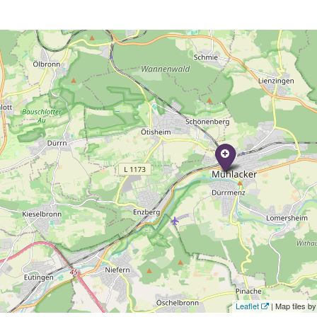
Leaflet
| Map tiles 