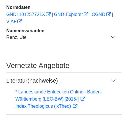
Normdaten
GND: 101257721X
|
GND-Explorer
|
OGND
|
VIAF
Namensvarianten
Renz, Ute
Vernetzte Angebote
Literatur(nachweise)
* Landeskunde Entdecken Online - Baden-
Württemberg (LEO-BW) [2015-]
Index Theologicus (IxTheo)