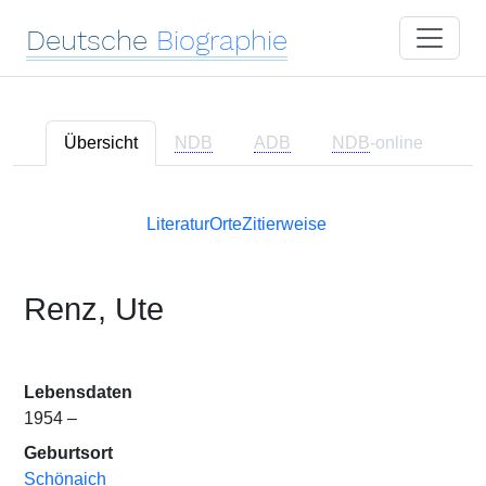
Deutsche
Biographie
Übersicht
NDB
ADB
NDB
-online
Literatur
Orte
Zitierweise
Renz, Ute
Lebensdaten
1954 –
Geburtsort
Schönaich