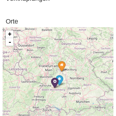
Orte
+
-