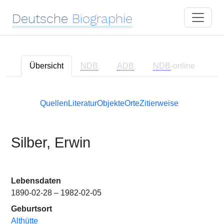
Deutsche
Biographie
Übersicht
NDB
ADB
NDB
-online
Quellen
Literatur
Objekte
Orte
Zitierweise
Silber, Erwin
Lebensdaten
1890-02-28 – 1982-02-05
Geburtsort
Althütte