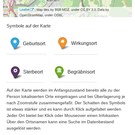
Leaflet
| Map tiles by BSB MDZ, under CC BY 3.0. Data by
OpenStreetMap, under ODbL.
Symbole auf der Karte
Geburtsort
Wirkungsort
Sterbeort
Begräbnisort
Auf der Karte werden im Anfangszustand bereits alle zu der
Person lokalisierten Orte eingetragen und bei Überlagerung je
nach Zoomstufe zusammengefaßt. Der Schatten des Symbols
ist etwas stärker und es kann durch Klick aufgefaltet werden.
Jeder Ort bietet bei Klick oder Mouseover einen Infokasten.
Über den Ortsnamen kann eine Suche im Datenbestand
ausgelöst werden.