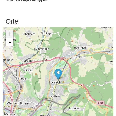
Orte
+
-