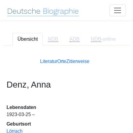
Deutsche
Biographie
Übersicht
NDB
ADB
NDB
-online
Literatur
Orte
Zitierweise
Denz, Anna
Lebensdaten
1923-03-25 –
Geburtsort
Lörrach