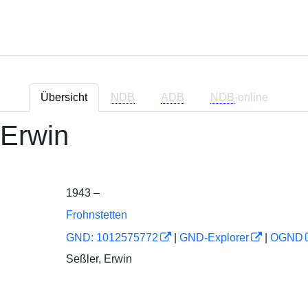
Übersicht
NDB
ADB
NDB
-online
 Erwin
1943 –
Frohnstetten
GND: 1012575772
|
GND-Explorer
|
OGND
Seßler, Erwin