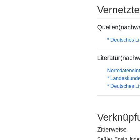
Vernetzt
Quellen(nachwe
* Deutsches Li
Literatur(nachw
Normdateneint
* Landeskunde
* Deutsches Li
Verknüpf
Zitierweise
Seßler, Erwin, Ind