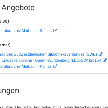
e Angebote
ise)
teraturarchiv Marbach - Kallías
eise)
rag des Südwestdeutschen Bibliotheksverbundes (SWB)
 Entdecken Online - Baden-Württemberg (LEO-BW) [2015-]
teraturarchiv Marbach - Kallías
ungen
exeintrag: Deutsche Biographie, https://www.deutsche-biograp