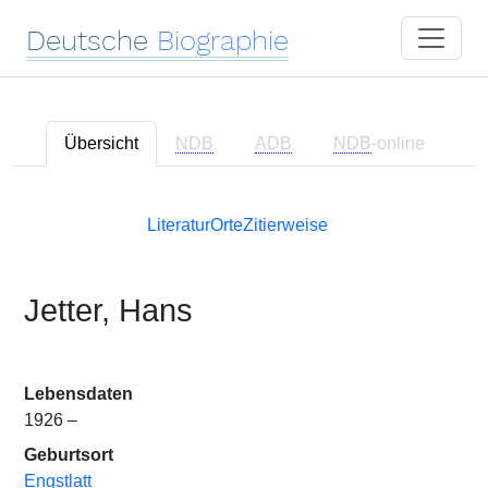
Deutsche
Biographie
Übersicht
NDB
ADB
NDB
-online
Literatur
Orte
Zitierweise
Jetter, Hans
Lebensdaten
1926 –
Geburtsort
Engstlatt