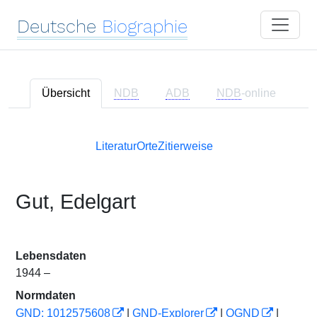
Deutsche
Biographie
Übersicht
NDB
ADB
NDB
-online
Literatur
Orte
Zitierweise
Gut, Edelgart
Lebensdaten
1944 –
Normdaten
GND: 1012575608
|
GND-Explorer
|
OGND
|