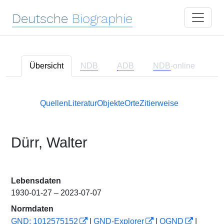
Deutsche
Biographie
Übersicht
NDB
ADB
NDB
-online
Quellen
Literatur
Objekte
Orte
Zitierweise
Dürr, Walter
Lebensdaten
1930-01-27 – 2023-07-07
Normdaten
GND: 1012575152
|
GND-Explorer
|
OGND
|