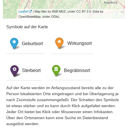
Leaflet
| Map tiles by BSB MDZ, under CC BY 3.0. Data by
OpenStreetMap, under ODbL.
Symbole auf der Karte
Geburtsort
Wirkungsort
Sterbeort
Begräbnisort
Auf der Karte werden im Anfangszustand bereits alle zu der
Person lokalisierten Orte eingetragen und bei Überlagerung je
nach Zoomstufe zusammengefaßt. Der Schatten des Symbols
ist etwas stärker und es kann durch Klick aufgefaltet werden.
Jeder Ort bietet bei Klick oder Mouseover einen Infokasten.
Über den Ortsnamen kann eine Suche im Datenbestand
ausgelöst werden.