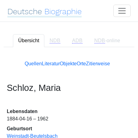
Deutsche
Biographie
Übersicht
NDB
ADB
NDB
-online
Quellen
Literatur
Objekte
Orte
Zitierweise
Schloz, Maria
Lebensdaten
1884-04-16 – 1962
Geburtsort
Weinstadt-Beutelsbach