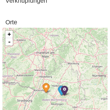
Verknüpfungen
Orte
+
-