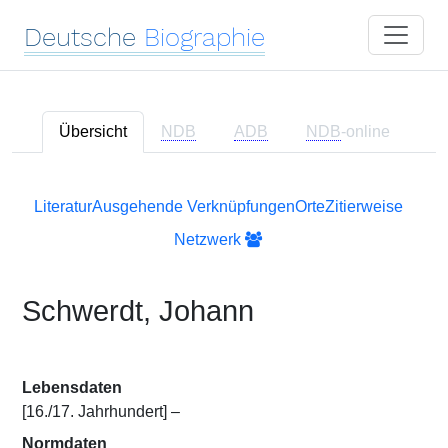
Deutsche
Biographie
Übersicht
NDB
ADB
NDB
-online
Literatur
Ausgehende Verknüpfungen
Orte
Zitierweise
Netzwerk
Schwerdt, Johann
Lebensdaten
[16./17. Jahrhundert] –
Normdaten