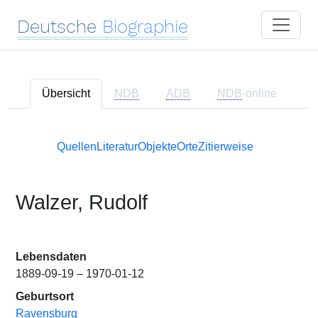
Deutsche
Biographie
Übersicht
NDB
ADB
NDB
-online
Quellen
Literatur
Objekte
Orte
Zitierweise
Walzer, Rudolf
Lebensdaten
1889-09-19 – 1970-01-12
Geburtsort
Ravensburg