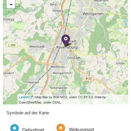
-
Leaflet
| Map tiles by BSB MDZ, under CC BY 3.0. Data by
OpenStreetMap, under ODbL.
Symbole auf der Karte
Geburtsort
Wirkungsort