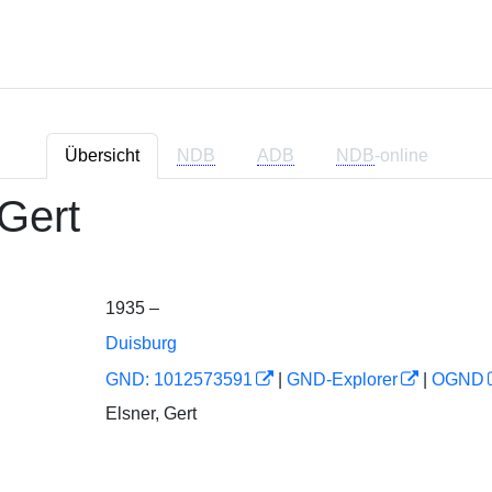
Übersicht
NDB
ADB
NDB
-online
 Gert
1935 –
Duisburg
GND: 1012573591
|
GND-Explorer
|
OGND
Elsner, Gert