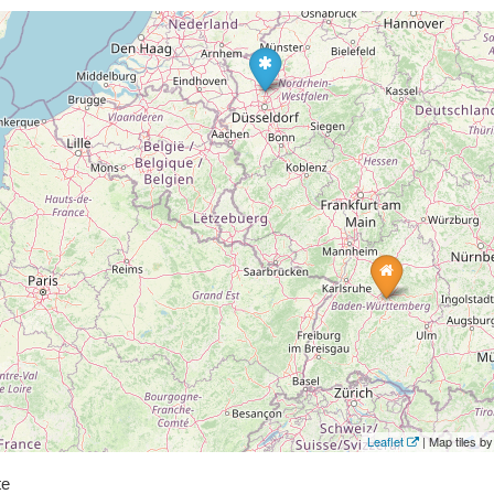
Leaflet
| Map tiles 
te