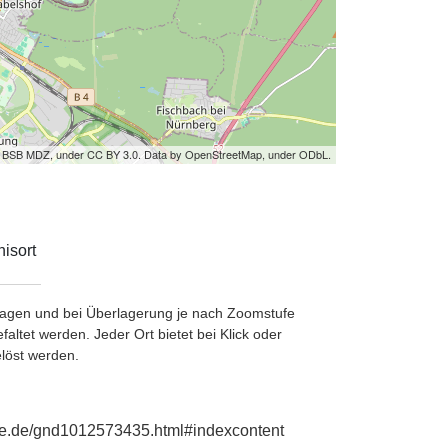
by BSB MDZ, under CC BY 3.0. Data by OpenStreetMap, under ODbL.
isort
etragen und bei Überlagerung je nach Zoomstufe
ltet werden. Jeder Ort bietet bei Klick oder
löst werden.
phie.de/gnd1012573435.html#indexcontent