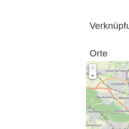
Verknüpf
Orte
+
-