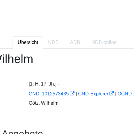
Übersicht
NDB
ADB
NDB
-online
Wilhelm
[1. H. 17. Jh.] –
GND: 1012573435
|
GND-Explorer
|
OGND
Götz, Wilhelm
e Angebote