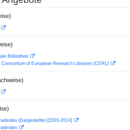
ise)
D
eise)
ale Bibliothek
 Consortium of European Research Libraries (CERL)
achweise)
D
ise)
traitindex (Dargestellte) [2003-2014]
traitindex