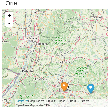
Orte
+
-
Leaflet
| Map tiles by BSB MDZ, under CC BY 3.0. Data by
OpenStreetMap, under ODbL.