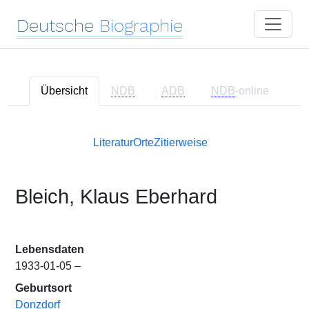
Deutsche
Biographie
Übersicht
NDB
ADB
NDB
-online
Literatur
Orte
Zitierweise
Bleich, Klaus Eberhard
Lebensdaten
1933-01-05 –
Geburtsort
Donzdorf