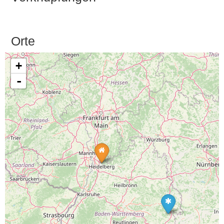
Orte
+
-