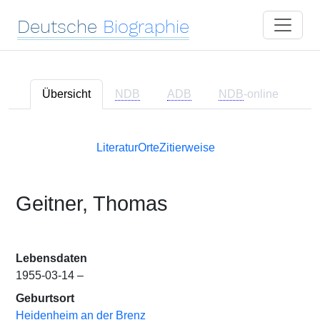
Deutsche
Biographie
Übersicht
NDB
ADB
NDB
-online
Literatur
Orte
Zitierweise
Geitner, Thomas
Lebensdaten
1955-03-14 –
Geburtsort
Heidenheim an der Brenz