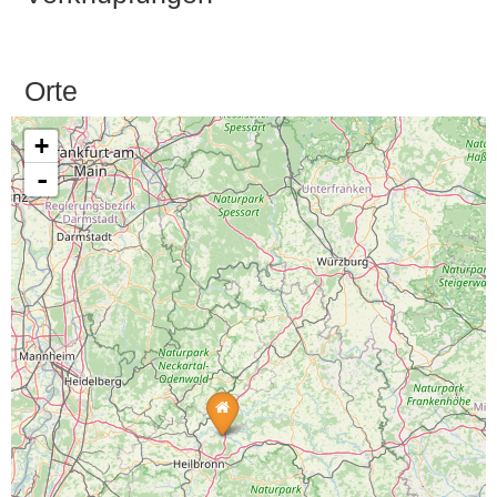
Orte
+
-