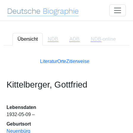
Deutsche
Biographie
Übersicht
NDB
ADB
NDB
-online
Literatur
Orte
Zitierweise
Kittelberger, Gottfried
Lebensdaten
1932-05-09 –
Geburtsort
Neuenbürg