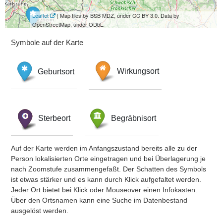
Leaflet
| Map tiles by BSB MDZ, under CC BY 3.0. Data by
OpenStreetMap, under ODbL.
Symbole auf der Karte
Geburtsort
Wirkungsort
Sterbeort
Begräbnisort
Auf der Karte werden im Anfangszustand bereits alle zu der
Person lokalisierten Orte eingetragen und bei Überlagerung je
nach Zoomstufe zusammengefaßt. Der Schatten des Symbols
ist etwas stärker und es kann durch Klick aufgefaltet werden.
Jeder Ort bietet bei Klick oder Mouseover einen Infokasten.
Über den Ortsnamen kann eine Suche im Datenbestand
ausgelöst werden.