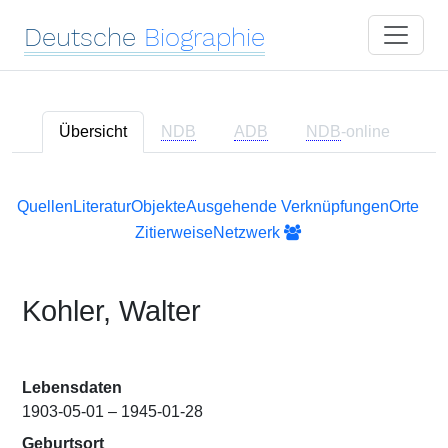
Deutsche
Biographie
Übersicht
NDB
ADB
NDB
-online
Quellen
Literatur
Objekte
Ausgehende Verknüpfungen
Orte
Zitierweise
Netzwerk
Kohler, Walter
Lebensdaten
1903-05-01 – 1945-01-28
Geburtsort