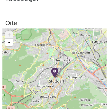
Orte
+
-