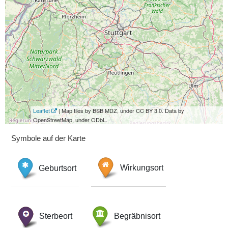
Leaflet
| Map tiles by BSB MDZ, under CC BY 3.0. Data by
OpenStreetMap, under ODbL.
Symbole auf der Karte
Geburtsort
Wirkungsort
Sterbeort
Begräbnisort