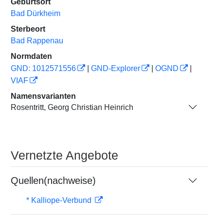
Geburtsort
Bad Dürkheim
Sterbeort
Bad Rappenau
Normdaten
GND: 1012571556
|
GND-Explorer
|
OGND
|
VIAF
Namensvarianten
Rosentritt, Georg Christian Heinrich
Vernetzte Angebote
Quellen(nachweise)
* Kalliope-Verbund