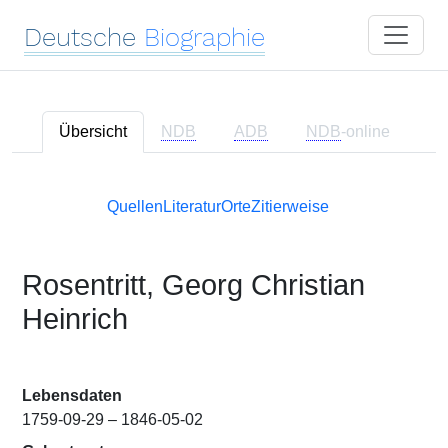
Deutsche
Biographie
Übersicht
NDB
ADB
NDB
-online
Quellen
Literatur
Orte
Zitierweise
Rosentritt, Georg Christian
Heinrich
Lebensdaten
1759-09-29 – 1846-05-02