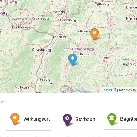
Leaflet
| Map tiles 
te
Wirkungsort
Sterbeort
Begräbn