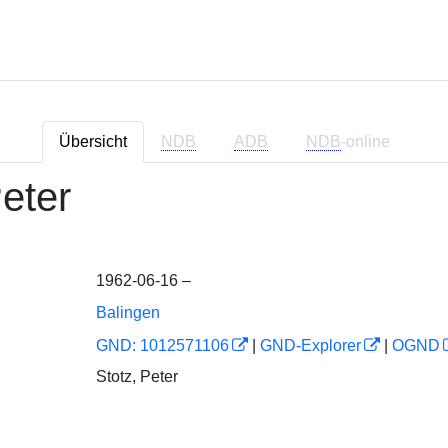
Übersicht
NDB
ADB
NDB
-online
Peter
1962-06-16 –
Balingen
GND: 1012571106
|
GND-Explorer
|
OGND
Stotz, Peter