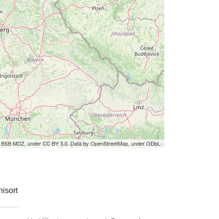
by BSB MDZ, under CC BY 3.0. Data by OpenStreetMap, under ODbL.
isort