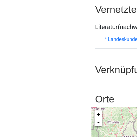
Vernetzt
Literatur(nachw
* Landeskunde
Verknüpf
Orte
+
-