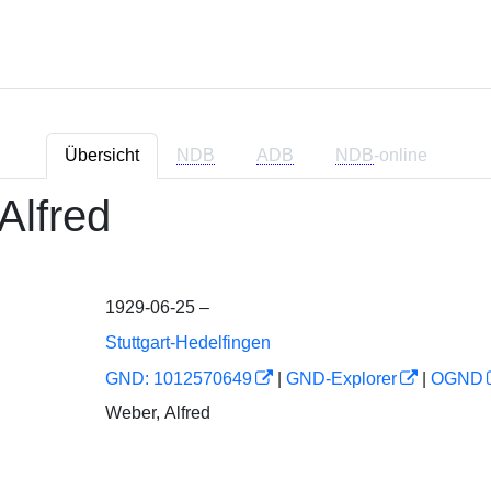
Übersicht
NDB
ADB
NDB
-online
Alfred
1929-06-25 –
Stuttgart-Hedelfingen
GND: 1012570649
|
GND-Explorer
|
OGND
Weber, Alfred