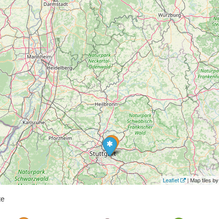
Leaflet
| Map tiles 
te