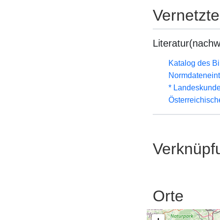
Vernetzt
Literatur(nachw
Katalog des B
Normdateneint
* Landeskunde
Österreichisc
Verknüpf
Orte