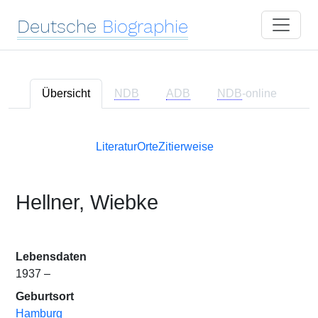
Deutsche
Biographie
Übersicht
NDB
ADB
NDB
-online
Literatur
Orte
Zitierweise
Hellner, Wiebke
Lebensdaten
1937 –
Geburtsort
Hamburg