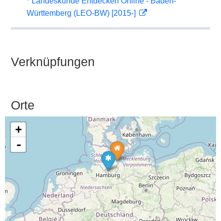
* Landeskunde Entdecken Online - Baden-
Württemberg (LEO-BW) [2015-]
Verknüpfungen
Orte
+
-