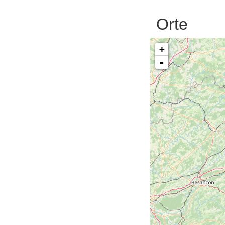
Orte
+
-