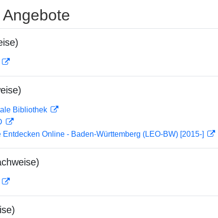
e Angebote
ise)
D
eise)
ale Bibliothek
 D
 Entdecken Online - Baden-Württemberg (LEO-BW) [2015-]
achweise)
D
ise)