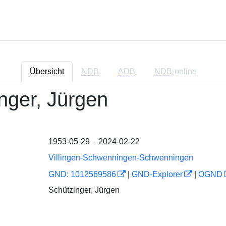
Übersicht
NDB
ADB
NDB
-online
nger, Jürgen
1953-05-29 – 2024-02-22
Villingen-Schwenningen-Schwenningen
GND: 1012569586
|
GND-Explorer
|
OGND
Schützinger, Jürgen