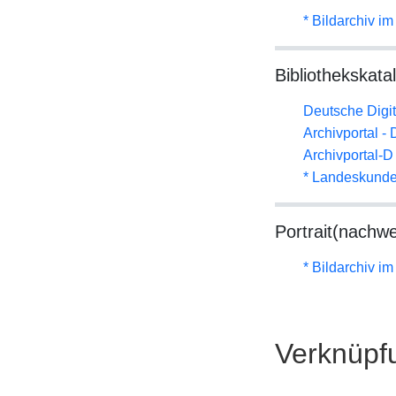
* Bildarchiv i
Bibliothekskata
Deutsche Digit
Archivportal -
Archivportal-
* Landeskunde
Portrait(nachwe
* Bildarchiv i
Verknüpf