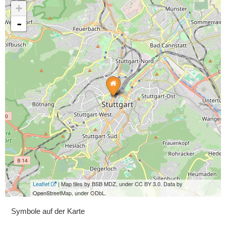
+
-
Leaflet
| Map tiles by BSB MDZ, under CC BY 3.0. Data by
OpenStreetMap, under ODbL.
Symbole auf der Karte