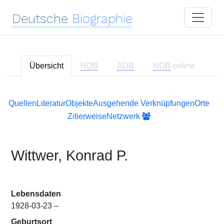
Deutsche
Biographie
Übersicht
NDB
ADB
NDB
-online
Quellen
Literatur
Objekte
Ausgehende Verknüpfungen
Orte
Zitierweise
Netzwerk
Wittwer, Konrad P.
Lebensdaten
1928-03-23 –
Geburtsort