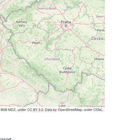
by BSB MDZ, under CC BY 3.0. Data by OpenStreetMap, under ODbL.
isort