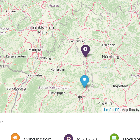
Leaflet
| Map tiles 
te
Wirkungsort
Sterbeort
Begräbn