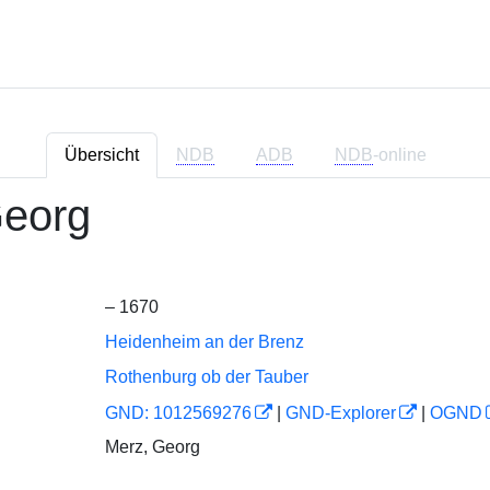
Übersicht
NDB
ADB
NDB
-online
Georg
– 1670
Heidenheim an der Brenz
Rothenburg ob der Tauber
GND: 1012569276
|
GND-Explorer
|
OGND
Merz, Georg