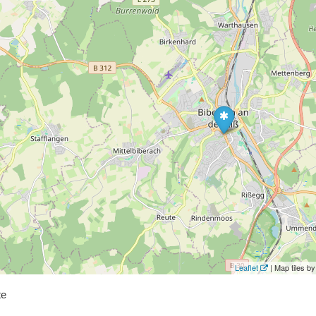
Leaflet
| Map tiles 
te