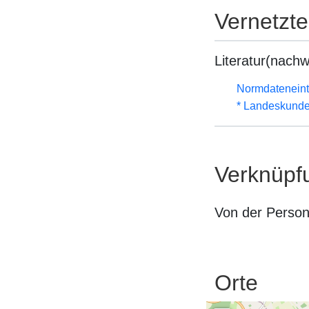
Vernetzt
Literatur(nachw
Normdateneint
* Landeskunde
Verknüpf
Von der Perso
Orte