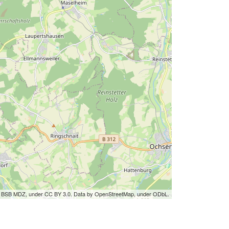
by BSB MDZ, under CC BY 3.0. Data by OpenStreetMap, under ODbL.