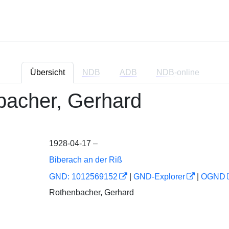
Übersicht
NDB
ADB
NDB
-online
bacher, Gerhard
1928-04-17 –
Biberach an der Riß
GND: 1012569152
|
GND-Explorer
|
OGND
Rothenbacher, Gerhard