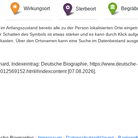
Wirkungsort
Sterbeort
Begräbn
im Anfangszustand bereits alle zu der Person lokalisierten Orte eing
chatten des Symbols ist etwas stärker und es kann durch Klick aufgefa
okasten. Über den Ortsnamen kann eine Suche im Datenbestand ausge
ard, Indexeintrag: Deutsche Biographie, https://www.deutsche-
012569152.html#indexcontent [07.08.2026].
che Biographie ·
Impressum
·
Datenschutzerklärung
·
Barrieref