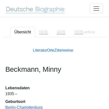
Deutsche
Biographie
Übersicht
NDB
ADB
NDB
-online
Literatur
Orte
Zitierweise
Beckmann, Minny
Lebensdaten
1935 –
Geburtsort
Berlin-Charlottenburg