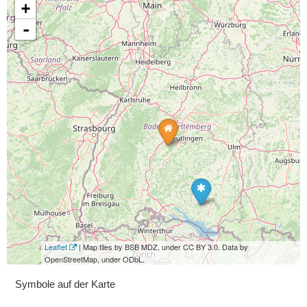
+
-
Leaflet
| Map tiles by BSB MDZ, under CC BY 3.0. Data by
OpenStreetMap, under ODbL.
Symbole auf der Karte