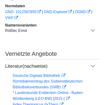
Normdaten
GND: 1012567850
|
GND-Explorer
|
OGND
|
VIAF
Namensvarianten
Rößler, Ernst
Vernetzte Angebote
Literatur(nachweise)
Deutsche Digitale Bibliothek
Normdateneintrag des Südwestdeutschen
Bibliotheksverbundes (SWB)
* Landeskunde Entdecken Online - Baden-
Württemberg (LEO-BW) [2015-]
Index Theologicus (IxTheo)