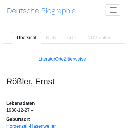
Deutsche
Biographie
Übersicht
NDB
ADB
NDB
-online
Literatur
Orte
Zitierweise
Rößler, Ernst
Lebensdaten
1930-12-27 –
Geburtsort
Horgenzell-Hasenweiler