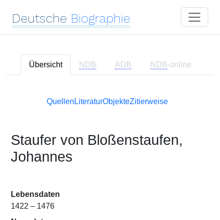
Deutsche
Biographie
Übersicht
NDB
ADB
NDB
-online
Quellen
Literatur
Objekte
Zitierweise
Staufer von Bloßenstaufen,
Johannes
Lebensdaten
1422 – 1476