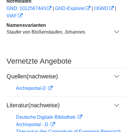
Normdaten
GND: 1012567443
|
GND-Explorer
|
OGND
|
VIAF
Namensvarianten
Staufer von Bloßenstaufen, Johannes
Vernetzte Angebote
Quellen(nachweise)
Archivportal-D
Literatur(nachweise)
Deutsche Digitale Bibliothek
Archivportal - D
Thesaurus des Consortium of European Research