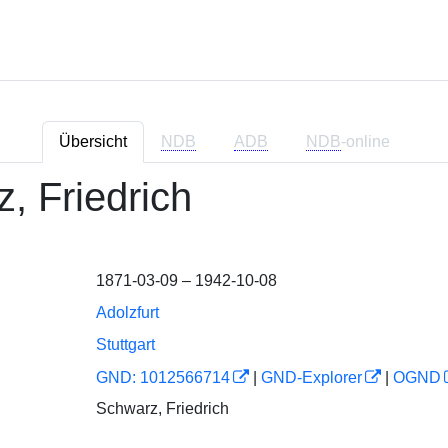
Übersicht
NDB
ADB
NDB
-online
, Friedrich
1871-03-09 – 1942-10-08
Adolzfurt
Stuttgart
GND: 1012566714
|
GND-Explorer
|
OGND
Schwarz, Friedrich