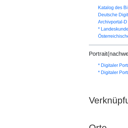
Katalog des B
Deutsche Digit
Archivportal-
* Landeskunde
Österreichisc
Portrait(nachwe
* Digitaler Por
* Digitaler Por
Verknüpf
Orte