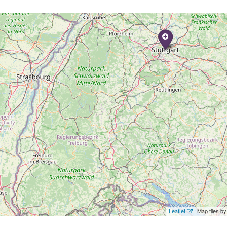
Leaflet
| Map tiles 