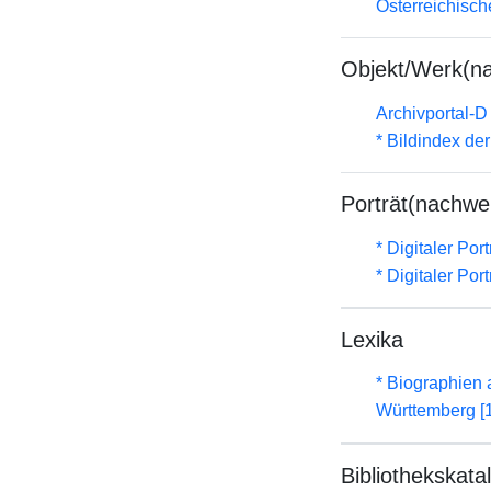
Österreichisc
Objekt/Werk(n
Archivportal-
* Bildindex de
Porträt(nachwe
* Digitaler Por
* Digitaler Por
Lexika
* Biographien
Württemberg [
Bibliothekskata