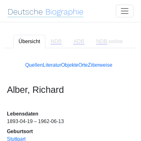
Deutsche
Biographie
Übersicht
NDB
ADB
NDB
-online
Quellen
Literatur
Objekte
Orte
Zitierweise
Alber, Richard
Lebensdaten
1893-04-19 – 1962-06-13
Geburtsort
Stuttgart