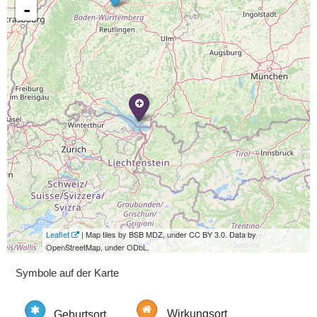
-
Leaflet
| Map tiles by BSB MDZ, under CC BY 3.0. Data by
OpenStreetMap, under ODbL.
Symbole auf der Karte
Geburtsort
Wirkungsort