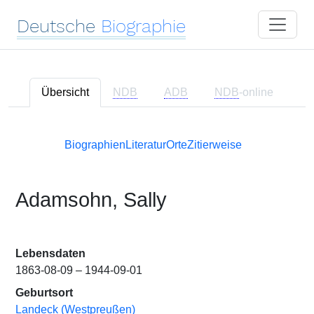
Deutsche
Biographie
Übersicht
NDB
ADB
NDB
-online
Biographien
Literatur
Orte
Zitierweise
Adamsohn, Sally
Lebensdaten
1863-08-09 – 1944-09-01
Geburtsort
Landeck (Westpreußen)