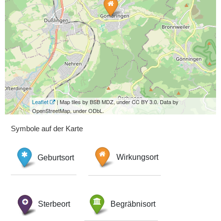
Leaflet
| Map tiles by BSB MDZ, under CC BY 3.0. Data by
OpenStreetMap, under ODbL.
Symbole auf der Karte
Geburtsort
Wirkungsort
Sterbeort
Begräbnisort