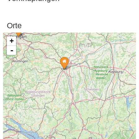
Orte
+
-