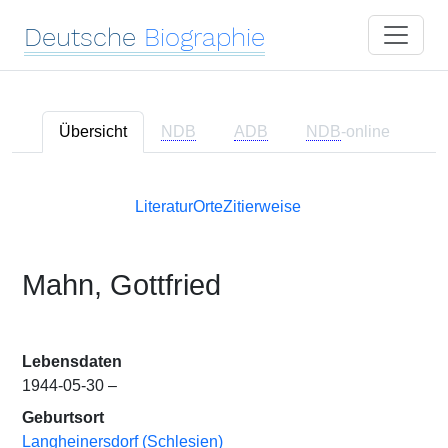
Deutsche
Biographie
Übersicht
NDB
ADB
NDB
-online
Literatur
Orte
Zitierweise
Mahn, Gottfried
Lebensdaten
1944-05-30 –
Geburtsort
Langheinersdorf (Schlesien)