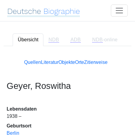
Deutsche
Biographie
Übersicht
NDB
ADB
NDB
-online
Quellen
Literatur
Objekte
Orte
Zitierweise
Geyer, Roswitha
Lebensdaten
1938 –
Geburtsort
Berlin