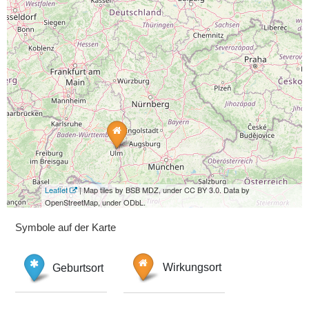
Leaflet
| Map tiles by BSB MDZ, under CC BY 3.0. Data by
OpenStreetMap, under ODbL.
Symbole auf der Karte
Geburtsort
Wirkungsort