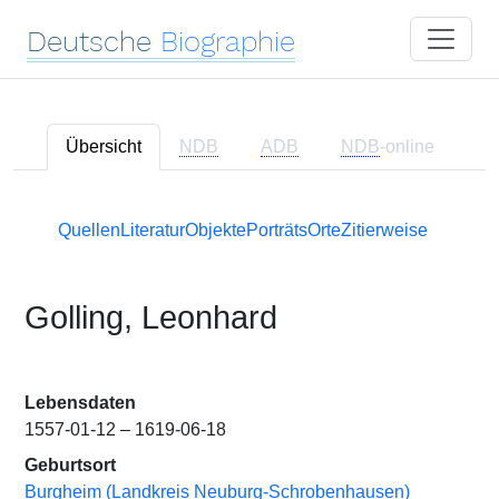
Deutsche
Biographie
Übersicht
NDB
ADB
NDB
-online
Quellen
Literatur
Objekte
Porträts
Orte
Zitierweise
Golling, Leonhard
Lebensdaten
1557-01-12 – 1619-06-18
Geburtsort
Burgheim (Landkreis Neuburg-Schrobenhausen)