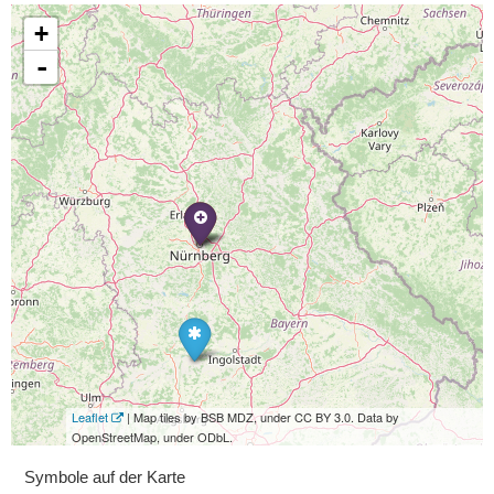
+
-
Leaflet
| Map tiles by BSB MDZ, under CC BY 3.0. Data by
OpenStreetMap, under ODbL.
Symbole auf der Karte