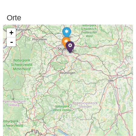
Orte
+
-