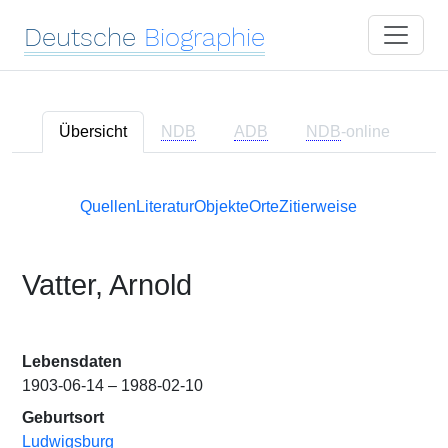
Deutsche
Biographie
Übersicht
NDB
ADB
NDB
-online
Quellen
Literatur
Objekte
Orte
Zitierweise
Vatter, Arnold
Lebensdaten
1903-06-14 – 1988-02-10
Geburtsort
Ludwigsburg