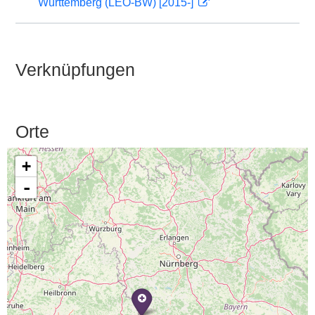
Württemberg (LEO-BW) [2015-]
Verknüpfungen
Orte
+
-