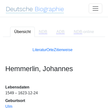
Deutsche
Biographie
Übersicht
NDB
ADB
NDB
-online
Literatur
Orte
Zitierweise
Hemmerlin, Johannes
Lebensdaten
1549 – 1623-12-24
Geburtsort
Ulm