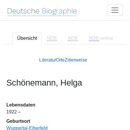
Deutsche
Biographie
Übersicht
NDB
ADB
NDB
-online
Literatur
Orte
Zitierweise
Schönemann, Helga
Lebensdaten
1922 –
Geburtsort
Wuppertal-Elberfeld