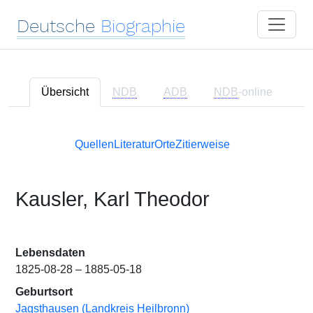
Deutsche
Biographie
Übersicht
NDB
ADB
NDB
-online
Quellen
Literatur
Orte
Zitierweise
Kausler, Karl Theodor
Lebensdaten
1825-08-28 – 1885-05-18
Geburtsort
Jagsthausen (Landkreis Heilbronn)