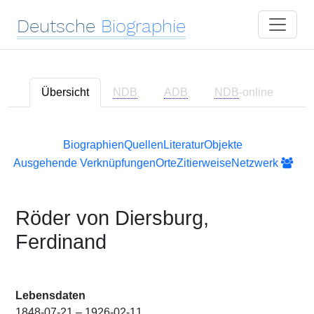
Deutsche
Biographie
Übersicht
NDB
ADB
NDB
-online
Biographien
Quellen
Literatur
Objekte
Ausgehende Verknüpfungen
Orte
Zitierweise
Netzwerk
Röder von Diersburg,
Ferdinand
Lebensdaten
1848-07-21 – 1926-02-11