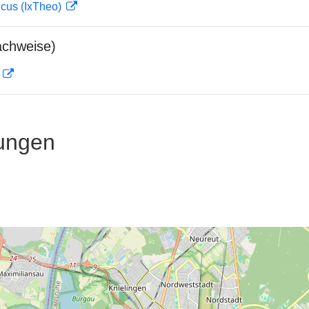
icus (IxTheo)
achweise)
D
ungen