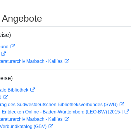
e Angebote
ise)
rbund
D
teraturarchiv Marbach - Kallías
eise)
ale Bibliothek
 D
rag des Südwestdeutschen Bibliotheksverbundes (SWB)
 Entdecken Online - Baden-Württemberg (LEO-BW) [2015-]
teraturarchiv Marbach - Kallías
Verbundkatalog (GBV)