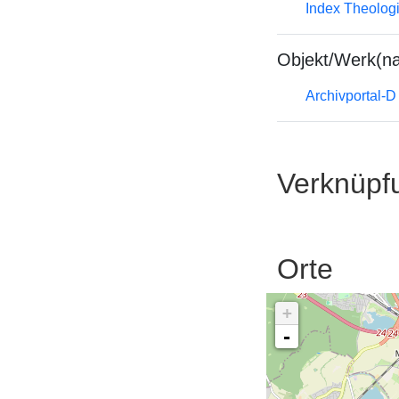
Index Theolog
Objekt/Werk(n
Archivportal-
Verknüpf
Orte
+
-