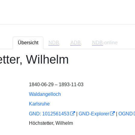
Übersicht
NDB
ADB
NDB
-online
etter, Wilhelm
1840-06-29 – 1893-11-03
Waldangelloch
Karlsruhe
GND: 1012561453
|
GND-Explorer
|
OGND
Höchstetter, Wilhelm