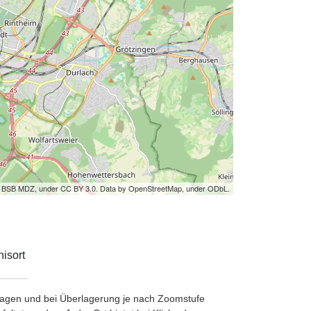
by BSB MDZ, under CC BY 3.0. Data by OpenStreetMap, under ODbL.
isort
etragen und bei Überlagerung je nach Zoomstufe