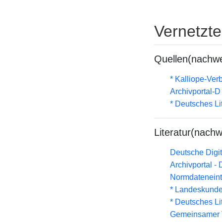
Vernetzt
Quellen(nachwe
* Kalliope-Ve
Archivportal-
* Deutsches Li
Literatur(nachw
Deutsche Digit
Archivportal -
Normdateneint
* Landeskunde
* Deutsches Li
Gemeinsamer 