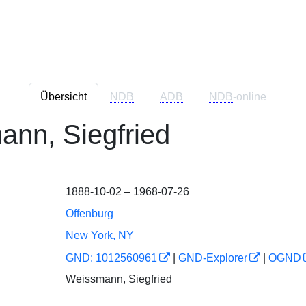
Übersicht
NDB
ADB
NDB
-online
nn, Siegfried
1888-10-02 – 1968-07-26
Offenburg
New York, NY
GND: 1012560961
|
GND-Explorer
|
OGND
Weissmann, Siegfried