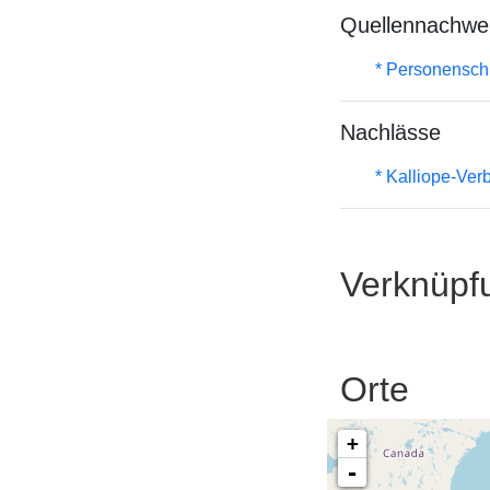
Quellennachwe
* Personenschla
Nachlässe
* Kalliope-Ve
Verknüpf
Orte
+
-