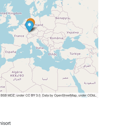
by BSB MDZ, under CC BY 3.0. Data by OpenStreetMap, under ODbL.
isort