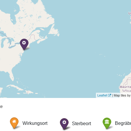
Leaflet
| Map tiles 
te
Wirkungsort
Sterbeort
Begräbn