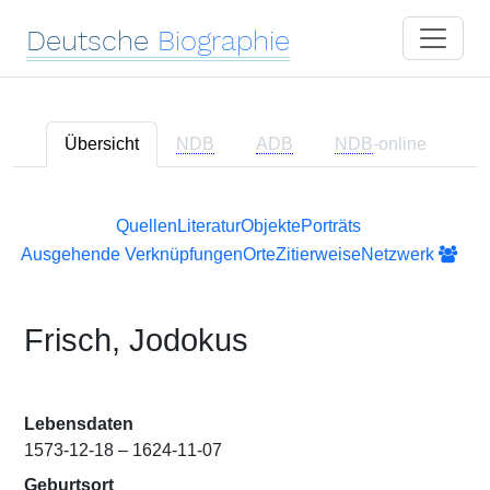
Deutsche
Biographie
Übersicht
NDB
ADB
NDB
-online
Quellen
Literatur
Objekte
Porträts
Ausgehende Verknüpfungen
Orte
Zitierweise
Netzwerk
Frisch, Jodokus
Lebensdaten
1573-12-18 – 1624-11-07
Geburtsort