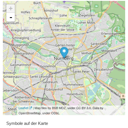
+
-
Leaflet
| Map tiles by BSB MDZ, under CC BY 3.0. Data by
OpenStreetMap, under ODbL.
Symbole auf der Karte