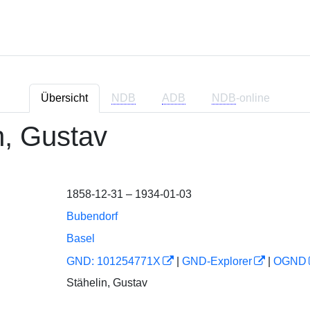
Übersicht
NDB
ADB
NDB
-online
in, Gustav
1858-12-31 – 1934-01-03
Bubendorf
Basel
GND: 101254771X
|
GND-Explorer
|
OGND
Stähelin, Gustav