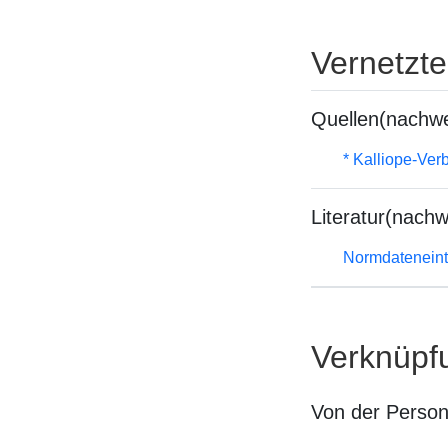
Vernetzt
Quellen(nachwe
* Kalliope-Ve
Literatur(nachw
Normdateneint
Verknüpf
Von der Perso