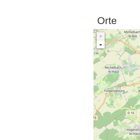
Orte
+
-