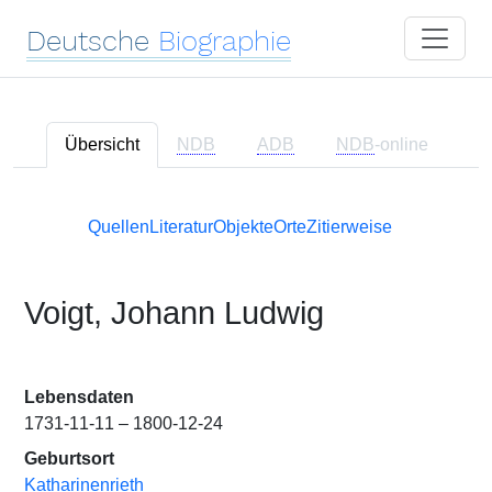
Deutsche
Biographie
Übersicht
NDB
ADB
NDB
-online
Quellen
Literatur
Objekte
Orte
Zitierweise
Voigt, Johann Ludwig
Lebensdaten
1731-11-11 – 1800-12-24
Geburtsort
Katharinenrieth