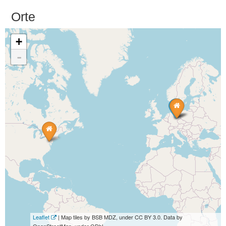
Orte
+
-
Leaflet
| Map tiles by BSB MDZ, under CC BY 3.0. Data by