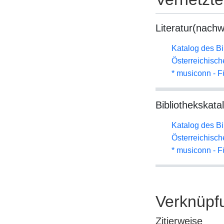
Literatur(nachw
Katalog des B
Österreichisc
* musiconn - F
Bibliothekskata
Katalog des B
Österreichisc
* musiconn - F
Verknüpf
Zitierweise