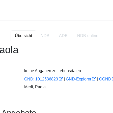
Übersicht
NDB
ADB
NDB
-online
Paola
keine Angaben zu Lebensdaten
GND: 1012536823
|
GND-Explorer
|
OGND
Merli, Paola
e Angebote